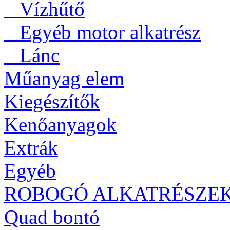
Vízhűtő
Egyéb motor alkatrész
Lánc
Műanyag elem
Kiegészítők
Kenőanyagok
Extrák
Egyéb
ROBOGÓ ALKATRÉSZE
Quad bontó