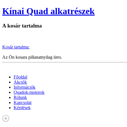
Kínai Quad alkatrészek
A kosár tartalma
Kosár tartalma:
Az Ön kosara pillanatnyilag üres.
Főoldal
Akciók
Információk
Quadok-motorok
Rólunk
Kapcsolat
Kérdések