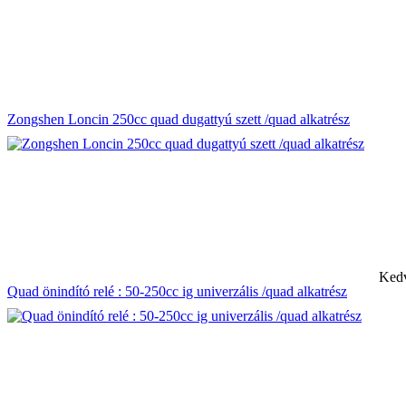
Zongshen Loncin 250cc quad dugattyú szett /quad alkatrész
Kedv
Quad önindító relé : 50-250cc ig univerzális /quad alkatrész