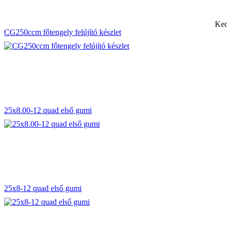
Ked
CG250ccm főtengely felújító készlet
25x8.00-12 quad első gumi
25x8-12 quad első gumi