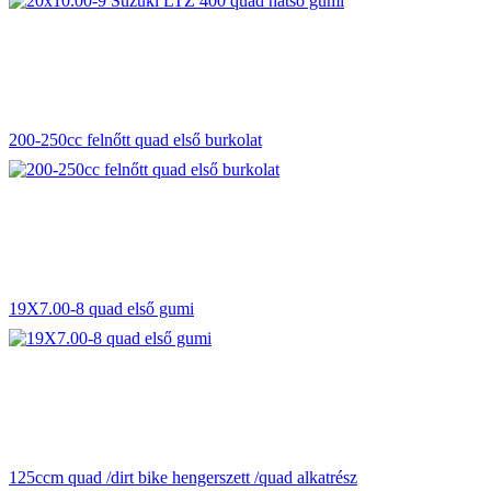
200-250cc felnőtt quad első burkolat
19X7.00-8 quad első gumi
125ccm quad /dirt bike hengerszett /quad alkatrész