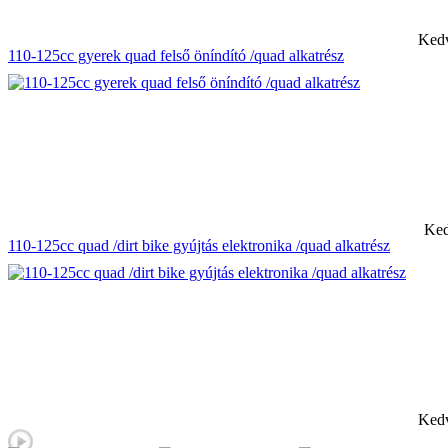
Kedv
110-125cc gyerek quad felső öníndító /quad alkatrész
Ked
110-125cc quad /dirt bike gyújtás elektronika /quad alkatrész
Kedv