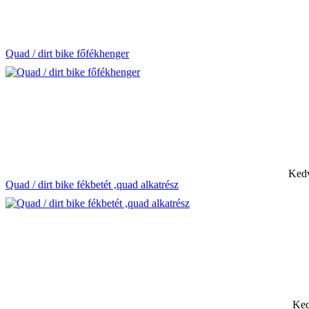
Quad / dirt bike főfékhenger
Kedv
Quad / dirt bike fékbetét ,quad alkatrész
Ked