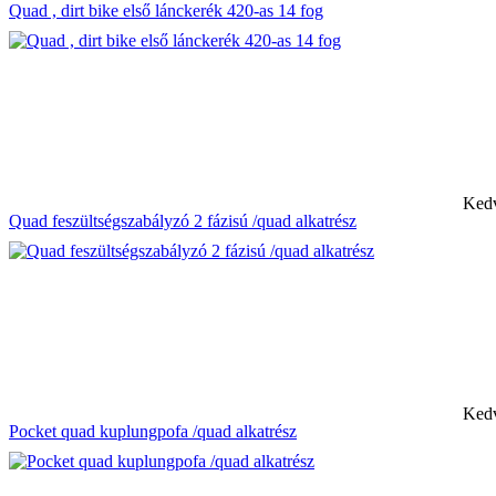
Quad , dirt bike első lánckerék 420-as 14 fog
Kedv
Quad feszültségszabályzó 2 fázisú /quad alkatrész
Kedv
Pocket quad kuplungpofa /quad alkatrész