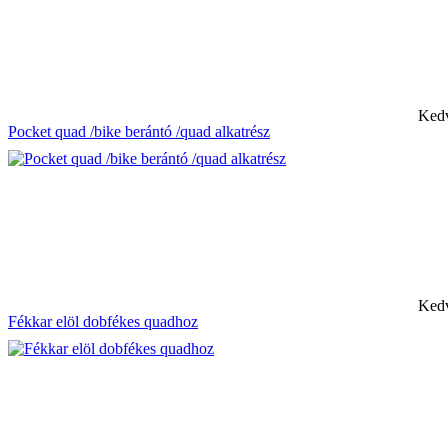
Kedv
Pocket quad /bike berántó /quad alkatrész
Kedv
Fékkar elöl dobfékes quadhoz