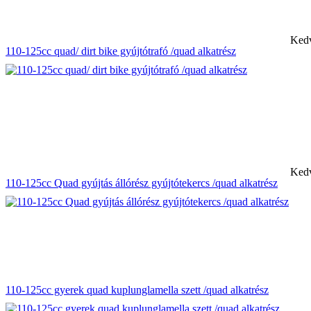
Kedv
110-125cc quad/ dirt bike gyújtótrafó /quad alkatrész
Kedv
110-125cc Quad gyújtás állórész gyújtótekercs /quad alkatrész
110-125cc gyerek quad kuplunglamella szett /quad alkatrész