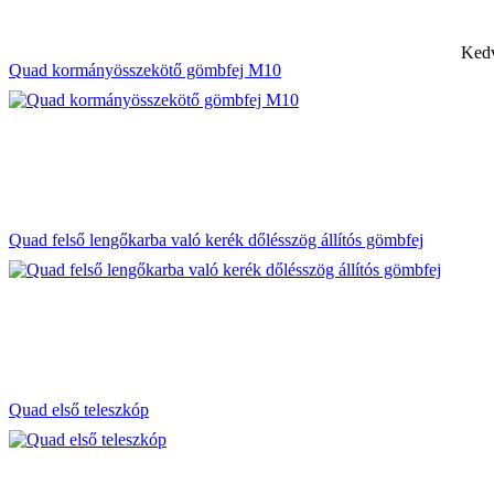
Kedv
Quad kormányösszekötő gömbfej M10
Quad felső lengőkarba való kerék dőlésszög állítós gömbfej
Quad első teleszkóp