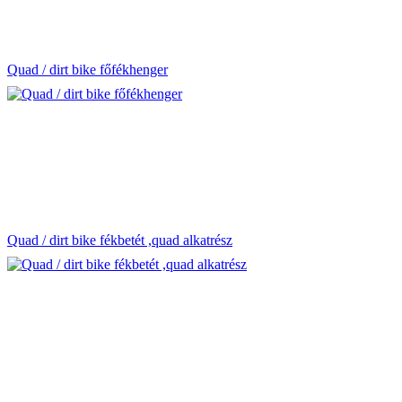
Quad / dirt bike főfékhenger
Quad / dirt bike fékbetét ,quad alkatrész