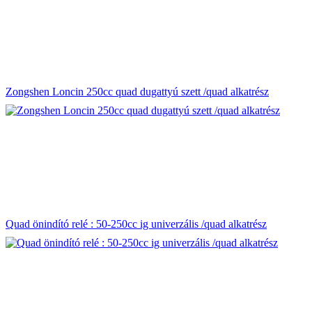
Zongshen Loncin 250cc quad dugattyú szett /quad alkatrész
Quad önindító relé : 50-250cc ig univerzális /quad alkatrész