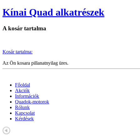
Kínai Quad alkatrészek
A kosár tartalma
Kosár tartalma:
Az Ön kosara pillanatnyilag üres.
Főoldal
Akciók
Információk
Quadok-motorok
Rólunk
Kapcsolat
Kérdések