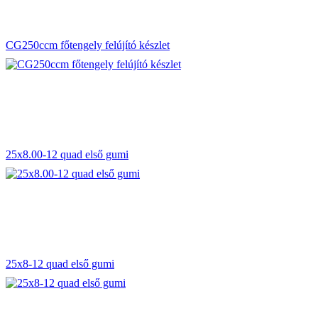
CG250ccm főtengely felújító készlet
25x8.00-12 quad első gumi
25x8-12 quad első gumi