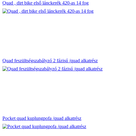
Quad , dirt bike első lánckerék 420-as 14 fog
Quad feszültségszabályzó 2 fázisú /quad alkatrész
Pocket quad kuplungpofa /quad alkatrész