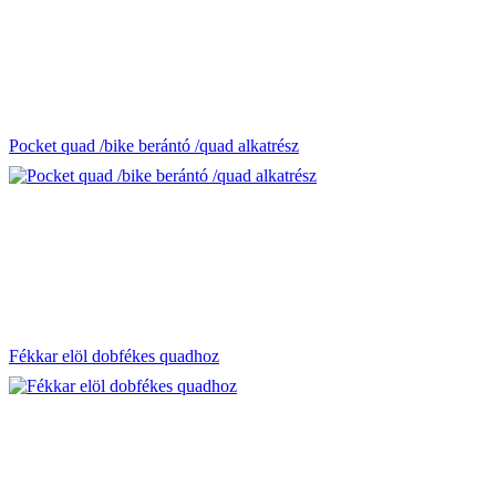
Pocket quad /bike berántó /quad alkatrész
Fékkar elöl dobfékes quadhoz