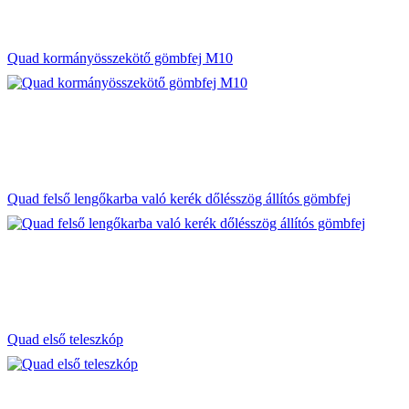
Quad kormányösszekötő gömbfej M10
Quad felső lengőkarba való kerék dőlésszög állítós gömbfej
Quad első teleszkóp