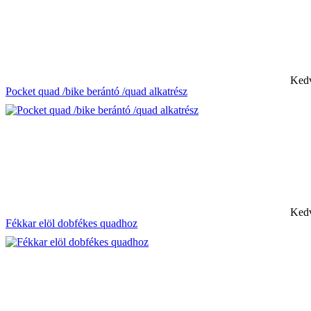
Kedv
Pocket quad /bike berántó /quad alkatrész
Kedv
Fékkar elöl dobfékes quadhoz