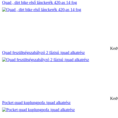
Quad , dirt bike első lánckerék 420-as 14 fog
Kedv
Quad feszültségszabályzó 2 fázisú /quad alkatrész
Kedv
Pocket quad kuplungpofa /quad alkatrész