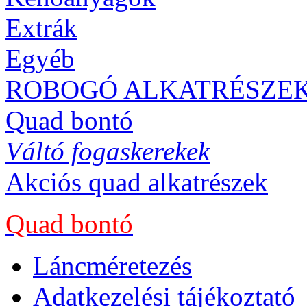
Extrák
Egyéb
ROBOGÓ ALKATRÉSZE
Quad bontó
Váltó fogaskerekek
Akciós quad alkatrészek
Quad bontó
Láncméretezés
Adatkezelési tájékoztató