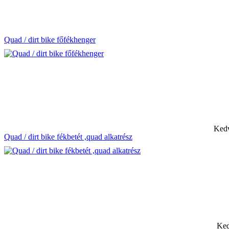
Quad / dirt bike főfékhenger
Kedv
Quad / dirt bike fékbetét ,quad alkatrész
Ked