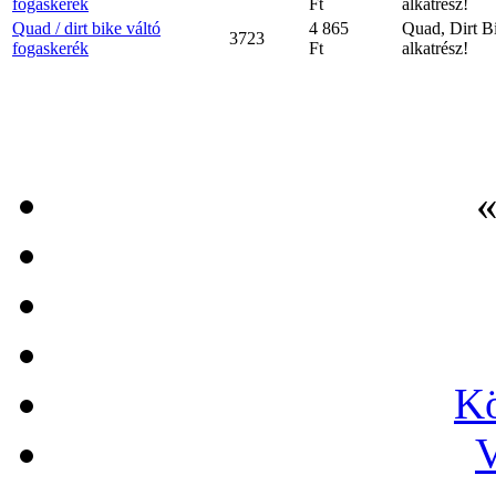
fogaskerék
Ft
alkatrész!
Quad / dirt bike váltó
4 865
Quad, Dirt B
3723
fogaskerék
Ft
alkatrész!
«
Kö
V