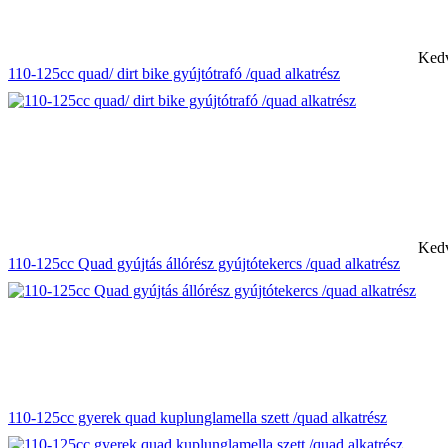
Kedv
110-125cc quad/ dirt bike gyújtótrafó /quad alkatrész
Kedv
110-125cc Quad gyújtás állórész gyújtótekercs /quad alkatrész
110-125cc gyerek quad kuplunglamella szett /quad alkatrész