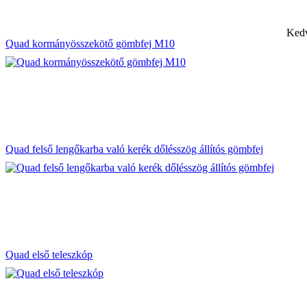
Kedv
Quad kormányösszekötő gömbfej M10
Quad felső lengőkarba való kerék dőlésszög állítós gömbfej
Quad első teleszkóp