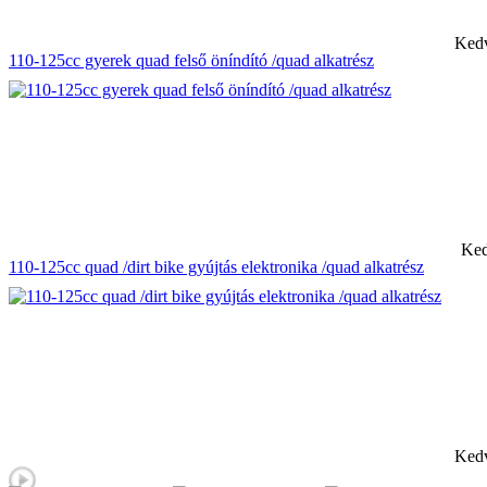
Kedv
110-125cc gyerek quad felső öníndító /quad alkatrész
Ked
110-125cc quad /dirt bike gyújtás elektronika /quad alkatrész
Kedv