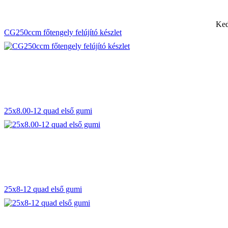
Ked
CG250ccm főtengely felújító készlet
25x8.00-12 quad első gumi
25x8-12 quad első gumi