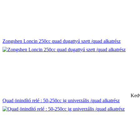
Zongshen Loncin 250cc quad dugattyú szett /quad alkatrész
Kedv
Quad önindító relé : 50-250cc ig univerzális /quad alkatrész