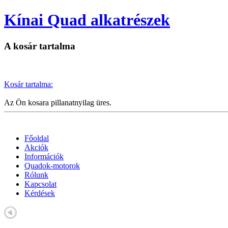
Kínai Quad alkatrészek
A kosár tartalma
Kosár tartalma:
Az Ön kosara pillanatnyilag üres.
Főoldal
Akciók
Információk
Quadok-motorok
Rólunk
Kapcsolat
Kérdések