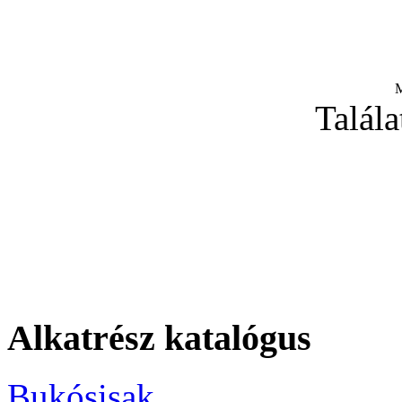
M
Talála
Alkatrész katalógus
Bukósisak