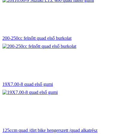
200-250cc felnőtt quad első burkolat
19X7.00-8 quad első gumi
125ccm quad /dirt bike hengerszett /quad alkatrész