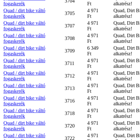
3704
fogaskerék
Ft
alkatrész!
Quad / dirt bike váltó
4 971
Quad, Dirt B
3705
fogaskerék
Ft
alkatrész!
Quad / dirt bike váltó
4 971
Quad, Dirt B
3707
fogaskerék
Ft
alkatrész!
Quad / dirt bike váltó
4 971
Quad, Dirt B
3708
fogaskerék
Ft
alkatrész!
Quad / dirt bike váltó
6 349
Quad, Dirt B
3709
fogaskerék
Ft
alkatrész!
Quad / dirt bike váltó
4 971
Quad, Dirt B
3711
fogaskerék
Ft
alkatrész!
Quad / dirt bike váltó
4 971
Quad, Dirt B
3712
fogaskerék
Ft
alkatrész!
Quad / dirt bike váltó
4 971
Quad, Dirt B
3713
fogaskerék
Ft
alkatrész!
Quad / dirt bike váltó
4 971
Quad, Dirt B
3716
fogaskerék
Ft
alkatrész!
Quad / dirt bike váltó
4 971
Quad, Dirt B
3718
fogaskerék
Ft
alkatrész!
Quad / dirt bike váltó
4 971
Quad, Dirt B
3720
fogaskerék
Ft
alkatrész!
Quad / dirt bike váltó
4 971
Quad, Dirt B
3722